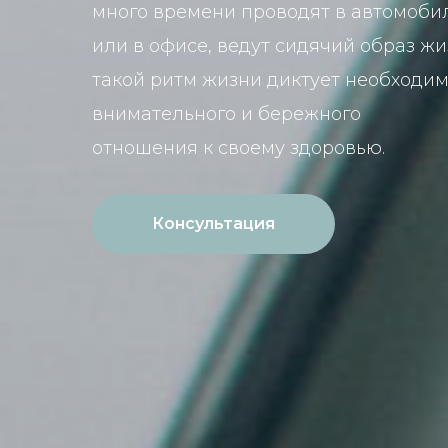
много времени проводят в автомоби
или в офисе, ведут сидячий образ жи
такой ритм жизни диктует необходим
внимательного и бережного
отношения к своему здоровью.
Консультация