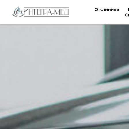
О клинике
С