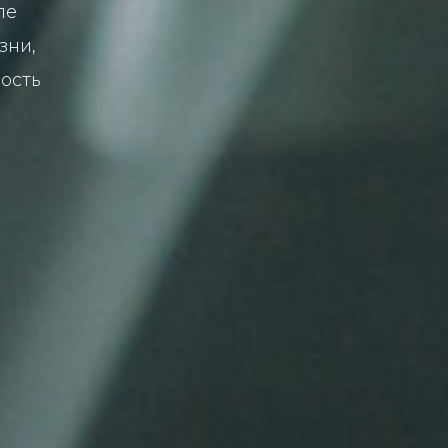
ле
зни,
ость