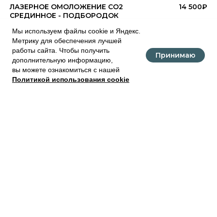
ЛАЗЕРНОЕ ОМОЛОЖЕНИЕ CO2
14 500₽
СРЕДИННОЕ - ПОДБОРОДОК
Мы используем файлы cookie и Яндекс.
Метрику для обеспечения лучшей
ЛАЗЕРНОЕ ОМОЛОЖЕНИЕ CO2
14 900₽
работы сайта. Чтобы получить
СРЕДИННОЕ - ВЕРХНИЕ ВЕКИ
Принимаю
дополнительную информацию,
вы можете ознакомиться с нашей
Политикой использования cookie
ЛАЗЕРНОЕ ОМОЛОЖЕНИЕ CO2
14 500₽
Главная
Отзывы
Партнеры
Обучение
Контакты
СРЕДИННОЕ - ОКОЛОРОТОВАЯ ОБЛАСТЬ
(КИСЕТ)
Лазерный пилинг СО2
ЛАЗЕРНЫЙ ПИЛИНГ CO2 ПОВЕРХНОСТНЫЙ
9 900₽
- ОКОЛОРОТОВАЯ ОБЛАСТЬ (КИСЕТ)