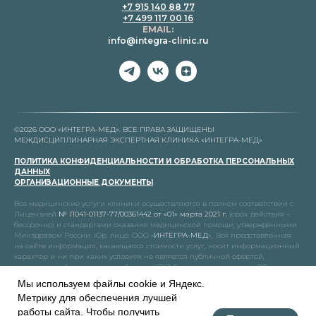
+7 915 140 88 77
+7 499 117 00 16
EMAIL:
info@integra-clinic.ru
©2026 ООО «ИНТЕГРА-МЕД». ВСЕ ПРАВА ЗАЩИЩЕНЫ
МЕЖДИСЦИПЛИНАРНАЯ ЭКСПЕРТНАЯ КЛИНИКА «ИНТЕГРА-МЕД»
ПОЛИТИКА КОНФИДЕНЦИАЛЬНОСТИ И ОБРАБОТКА ПЕРСОНАЛЬНЫХ
ДАННЫХ
ОРГАНИЗАЦИОННЫЕ ДОКУМЕНТЫ
Все медицинские услуги клиники осуществляются в полном соответствии с
Лицензией
№ Л041-01137-77/00361442 от «01» марта 2021 г.
(срок действия –
бессрочно) и стандартами оказания медицинской помощи, утвержденными
Минздравом России. Юр. лицо: ООО «
ИНТЕГРА-МЕД
»,. Вся представленная
на сайте информация, касающаяся стоимости услуг, носит информационный
характер и ни при каких условиях не является публичной офертой,
определяемой положениями Статьи 437(2) Гражданского кодекса РФ.
Мы используем файлы cookie и Яндекс.
Метрику для обеспечения лучшей
работы сайта. Чтобы получить