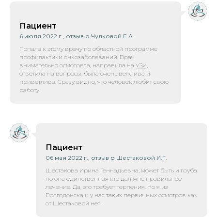
Пациент
6 июля 2022 г., отзыв о Чулковой Е.А.
Попала к этому врачу по областной программе
профилактики онкозаболеваний. Врач
внимательно осмотрела, направила на
УЗИ
,
ответила на вопросы, была очень вежлива и
приветлива. Сразу видно, что человек любит свою
работу.
Пациент
06 мая 2022 г., отзыв о Шестаковой И.Г.
Шестакова Ирина Геннадьевна, может быть и груба
но она единственная кто дал мне правильное
лечение. Да, это требует терпения. Но я из
Волгодонска и у нас таких первичных осмотров как
от Шестаковой нет!