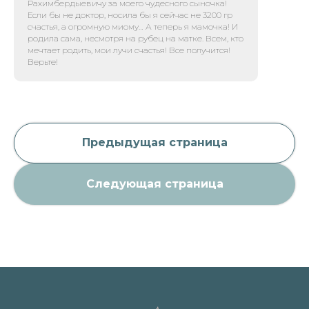
Рахимбердыевичу за моего чудесного сыночка!
Если бы не доктор, носила бы я сейчас не 3200 гр
счастья, а огромную миому… А теперь я мамочка! И
родила сама, несмотря на рубец на матке. Всем, кто
мечтает родить, мои лучи счастья! Все получится!
Верьте!
Предыдущая страница
Следующая страница