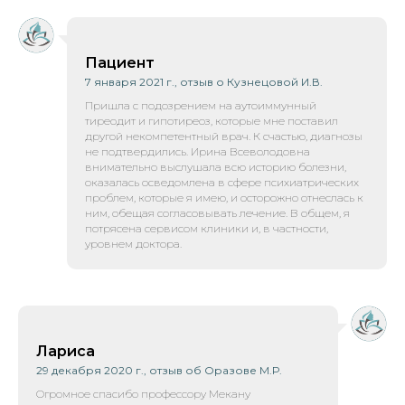
Пациент
7 января 2021 г., отзыв о Кузнецовой И.В.
Пришла с подозрением на аутоиммунный
тиреодит и гипотиреоз, которые мне поставил
другой некомпетентный врач. К счастью, диагнозы
не подтвердились. Ирина Всеволодовна
внимательно выслушала всю историю болезни,
оказалась осведомлена в сфере психиатрических
проблем, которые я имею, и осторожно отнеслась к
ним, обещая согласовывать лечение. В общем, я
потрясена сервисом клиники и, в частности,
уровнем доктора.
Лариса
29 декабря 2020 г., отзыв об Оразове М.Р.
Огромное спасибо профессору Мекану