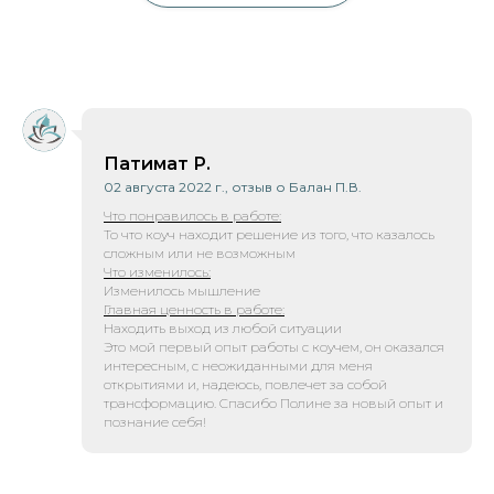
Патимат Р.
02 августа 2022 г., отзыв о Балан П.В.
Что понравилось в работе:
То что коуч находит решение из того, что казалось
сложным или не возможным
Что изменилось:
Изменилось мышление
Главная ценность в работе:
Находить выход из любой ситуации
Это мой первый опыт работы с коучем, он оказался
интересным, с неожиданными для меня
открытиями и, надеюсь, повлечет за собой
трансформацию. Спасибо Полине за новый опыт и
познание себя!