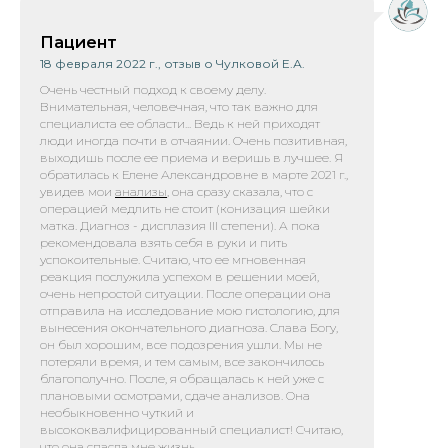
Пациент
18 февраля 2022 г., отзыв о Чулковой Е.А.
Очень честный подход к своему делу.
Внимательная, человечная, что так важно для
специалиста ее области... Ведь к ней приходят
люди иногда почти в отчаянии. Очень позитивная,
выходишь после ее приема и веришь в лучшее. Я
обратилась к Елене Александровне в марте 2021 г.,
увидев мо
и
анализы
, он
а сразу сказала, что с
операцией медлить не стоит (конизация шейки
матка. Диагноз - дисплазия III степени). А пока
рекомендовала взять себя в руки и пить
успокоительные. Считаю, что ее мгновенная
реакция послужила успехом в решении моей,
очень непростой ситуации. После операции она
отправила на исследование мою гистологию, для
вынесения окончательного диагноза. Слава Богу,
он был хорошим, все подозрения ушли. Мы не
потеряли время, и тем самым, все закончилось
благополучно. После, я обращалась к ней уже с
плановыми осмотрами, сдаче анализов. Она
необыкновенно чуткий и
высококвалифицированный специалист! Считаю,
что она спасла мне жизнь...